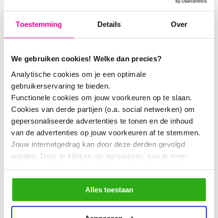
Kunsten) samen met acht studenten
aan de slag gingen.
Toestemming
Details
Over
Ze laten je ervaren dat het
We gebruiken cookies! Welke dan precies?
Zeeburgereiland niet zo leeg is als de
Analytische cookies om je een optimale
gebruikerservaring te bieden.
zand- en bouwvlakten of nieuwe
Functionele cookies om jouw voorkeuren op te slaan.
gebouwen in eerste instantie doen
Cookies van derde partijen (o.a. social netwerken) om
voorkomen. Dat doen ze met beelden,
gepersonaliseerde advertenties te tonen en de inhoud
van de advertenties op jouw voorkeuren af te stemmen.
muziek en verhalen. Je gaat ervaren dat
Jouw internetgedrag kan door deze derden gevolgd
je nooit op een lege plek komt te wonen
worden. Door te klikken op 'aanpassen' kun je meer
lezen over onze cookies en je voorkeuren aanpassen.
maar op een verhaal. En als
Door op 'Alles toestaan' te klikken, ga je akkoord met het
betrokkene, bewoner of bezoeker van
Alles toestaan
gebruik van alle cookies zoals omschreven in
het Zeeburgereiland, voeg jij ook iets
ons
cookiebeleid
.