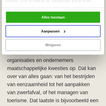
worden. Door te klikken op 'aanpassen' kun je meer
netwerk van Inholland Urban Living
lezen over onze cookies en je voorkeuren aanpassen.
Labs, waarin studenten van
Door op 'Alles toestaan' te klikken, ga je akkoord met het
Alles toestaan
gebruik van alle cookies zoals omschreven in
verschillende opleidingen praktijkgericht
ons
cookiebeleid
.
onderzoek doen. De Urban Living Labs
Aanpassen
verbinden de hogeschool met de wereld
daarbuiten. Studenten, docenten en
Weigeren
onderzoekers pakken met bewoners,
organisaties en ondernemers
maatschappelijke kwesties op. Dat kan
over van alles gaan: van het bestrijden
van eenzaamheid tot het aanpakken
van zwerfafval, of het managen van
toerisme. Dat laatste is bijvoorbeeld een