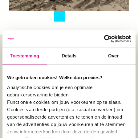
Toestemming
Details
Over
INHOLLAND
We gebruiken cookies! Welke dan precies?
URBAN LIVING
Analytische cookies om je een optimale
gebruikerservaring te bieden.
LABS
Functionele cookies om jouw voorkeuren op te slaan.
Cookies van derde partijen (o.a. social netwerken) om
gepersonaliseerde advertenties te tonen en de inhoud
van de advertenties op jouw voorkeuren af te stemmen.
Het Sluislab is een nieuwkomer in het
Jouw internetgedrag kan door deze derden gevolgd