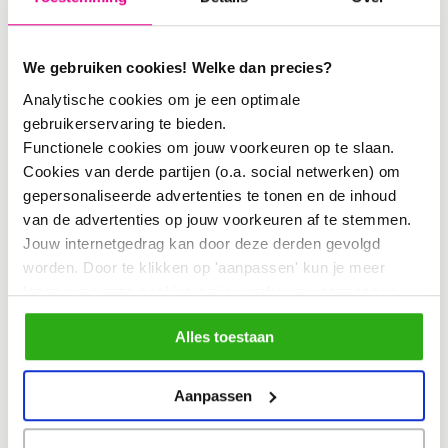
en er een thuis van te maken.
We gebruiken cookies! Welke dan precies?
Datum: Vrijdag 7 maart 2025
Analytische cookies om je een optimale
gebruikerservaring te bieden.
Tijdstip: 18:30 – 20:00 uur, inloop 18 uur
Functionele cookies om jouw voorkeuren op te slaan.
Locatie: Kokomo
Cookies van derde partijen (o.a. social netwerken) om
gepersonaliseerde advertenties te tonen en de inhoud
Adres: Zuiderzeeweg 11 A Amsterdam
van de advertenties op jouw voorkeuren af te stemmen.
Deelname is gratis, maar de plekken
Jouw internetgedrag kan door deze derden gevolgd
zijn beperkt, meld je daarom snel aan.
worden. Door te klikken op 'aanpassen' kun je meer
lezen over onze cookies en je voorkeuren aanpassen.
TIP: koop onderweg een frietje bij
Door op 'Alles toestaan' te klikken, ga je akkoord met het
Eiburgh Snack, om alvast in de
Alles toestaan
gebruik van alle cookies zoals omschreven in
ons
cookiebeleid
.
stemming te komen.
Aanpassen
Ik doe mee!