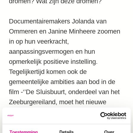
dromen? Wat zijn deze dromen?
Documentairemakers Jolanda van
Ommeren en Janine Minheere zoomen
in op hun veerkracht,
aanpassingsvermogen en hun
opmerkelijk positieve instelling.
Tegelijkertijd komen ook de
gemeentelijke ambities aan bod in de
film -‘’De Sluisbuurt, onderdeel van het
Zeeburgereiland, moet het nieuwe
Vancouver aan het IJ worden” – en de
blijdschap van de nieuwkomers die niet
kunnen wachten hun huis in te richten
Toestemming
Details
Over