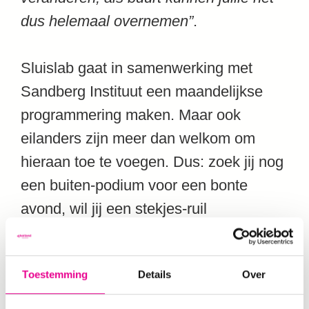
dus helemaal overnemen”
.
Sluislab gaat in samenwerking met
Sandberg Instituut een maandelijkse
programmering maken. Maar ook
eilanders zijn meer dan welkom om
hieraan toe te voegen. Dus: zoek jij nog
een buiten-podium voor een bonte
avond, wil jij een stekjes-ruil
organiseren of heb je andere ideeën?
Neem contact op
Toestemming
Details
Over
met
sluislab@inholland.nl