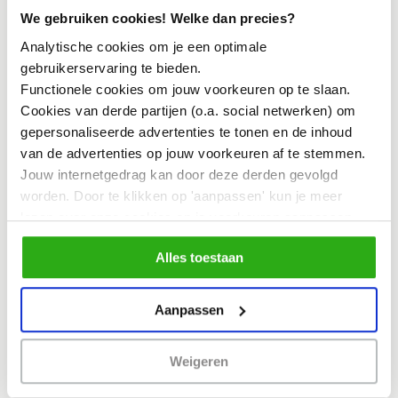
We gebruiken cookies! Welke dan precies?
Analytische cookies om je een optimale
gebruikerservaring te bieden.
Functionele cookies om jouw voorkeuren op te slaan.
Cookies van derde partijen (o.a. social netwerken) om
gepersonaliseerde advertenties te tonen en de inhoud
van de advertenties op jouw voorkeuren af te stemmen.
Jouw internetgedrag kan door deze derden gevolgd
worden. Door te klikken op 'aanpassen' kun je meer
lezen over onze cookies en je voorkeuren aanpassen.
Door op 'Alles toestaan' te klikken, ga je akkoord met het
Alles toestaan
gebruik van alle cookies zoals omschreven in
ons
cookiebeleid
.
Aanpassen
Weigeren