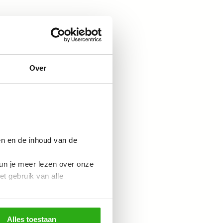
ereiken?
nals die zich
emedewerkers,
Over
ureaucrats
. Maar
epen. Om de
 maken van de
en en de inhoud van de
un je meer lezen over onze
et gebruik van alle
Alles toestaan