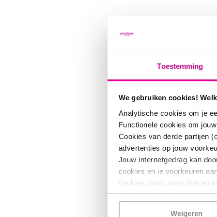
Wat wil je het 
“Breed ondersteune
vanuit de overhei
Toestemming
jongerenwerkers,
ook vind ik het b
We gebruiken cookies! Welk
unusual suspects
Analytische cookies om je ee
buurt.”
Functionele cookies om jouw
Cookies van derde partijen (
advertenties op jouw voorke
Jouw internetgedrag kan doo
cookies en je voorkeuren aanp
cookies zoals omschreven i
Back to network ove
Weigeren