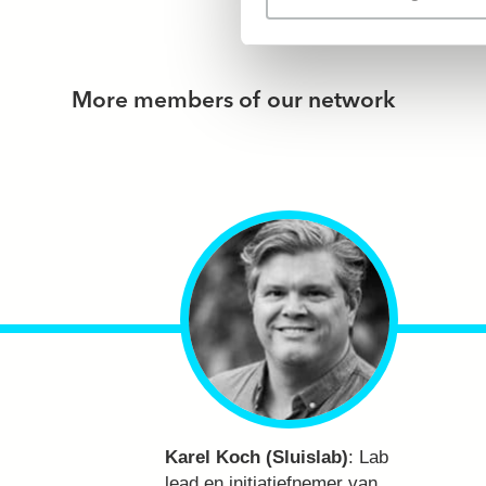
More members of our network
Karel Koch (Sluislab)
:
Lab
lead en initiatiefnemer van