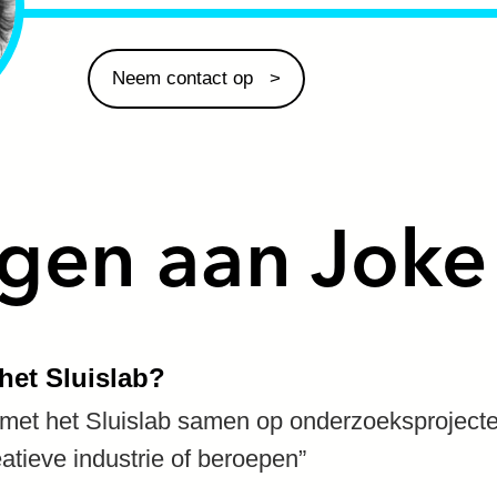
Neem contact op
agen aan Joke
het Sluislab?
k met het Sluislab samen op onderzoeksproject
eatieve industrie of beroepen”