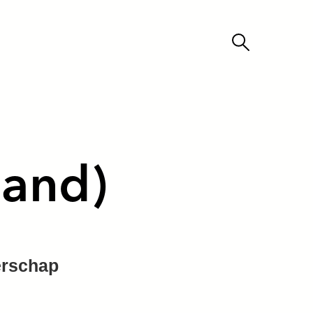
land)
erschap