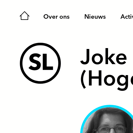
Home
Over ons
Nieuws
Acti
Joke
(Hoge