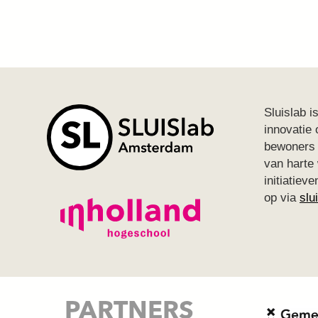
Sluislab i
innovatie
bewoners 
van harte
initiatie
op via
slu
PARTNERS