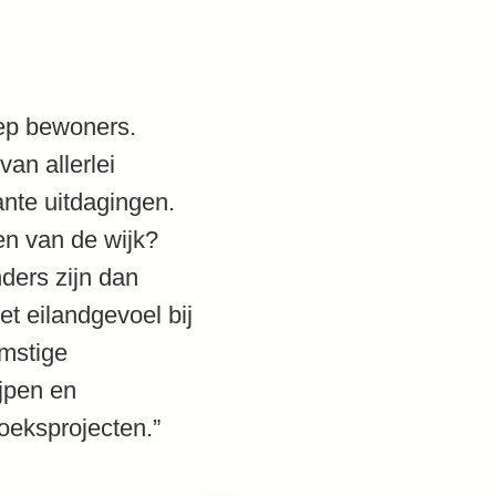
oep bewoners.
van allerlei
sante uitdagingen.
en van de wijk?
ers zijn dan
et eilandgevoel bij
omstige
jpen en
oeksprojecten.”