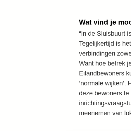
Wat vind je mo
“In de Sluisbuurt 
Tegelijkertijd is h
verbindingen zowel 
Want hoe betrek je
Eilandbewoners ku
‘normale wijken’. 
deze bewoners te 
inrichtingsvraags
meenemen van lokal