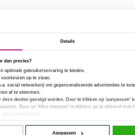
liefst met Sluislab voor de Sluisbuurt b
n en versterken van allerlei groepen professio
d bezighouden met burgers. Dit gaat van politi
Details
 sociaal werkers de zogenaamde
street level b
elangrijk om een stem geven aan bewonersgro
e dan precies?
te vinden en te bereiken en mede-eigenaar te
n optimale gebruikerservaring te bieden.
 voorkeuren op te slaan.
o.a. social netwerken) om gepersonaliseerde advertenties te ton
uren af te stemmen.
r deze derden gevolgd worden. Door te klikken op 'aanpassen' k
assen. Door op 'Alles toestaan' te klikken, ga je akkoord met h
n ons
cookiebeleid
.
rview
Aanpassen